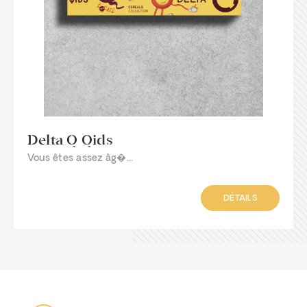
Delta Q Qids
Vous êtes assez âg�...
DÉTAILS