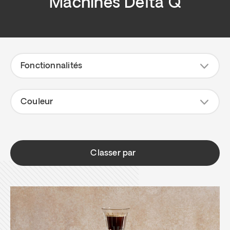
Machines Delta Q
2
7
Fonctionnalités
Couleur
Classer par