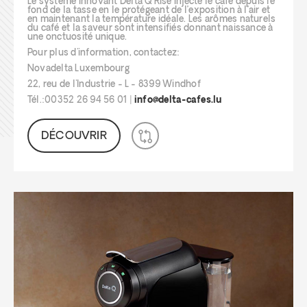
Le système innovant Delta Q Rise injecte le café depuis le
fond de la tasse en le protégeant de l’exposition à l’air et
en maintenant la température idéale. Les arômes naturels
du café et la saveur sont intensifiés donnant naissance à
une onctuosité unique.
Pour plus d'information, contactez:
Novadelta Luxembourg
22, reu de l'Industrie - L - 8399 Windhof
Tél.:00352 26 94 56 01 |
info@delta-cafes.lu
DÉCOUVRIR