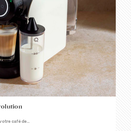
volution
votre café de...