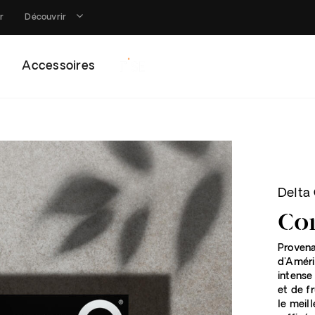
r
Découvrir
Accessoires
Rise
Delta
Cor
Provena
d'Améri
intense
et de fr
le meil