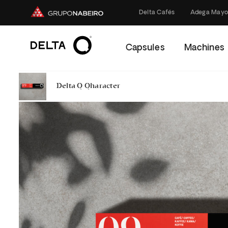
Delta Cafés
Adega Mayo
Capsules
Machines
Delta Q Qharacter