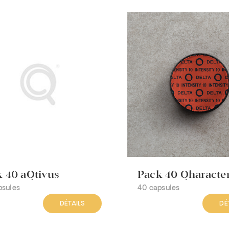
 40 aQtivus
Pack 40 Qharacte
psules
40 capsules
DÉTAILS
DÉ